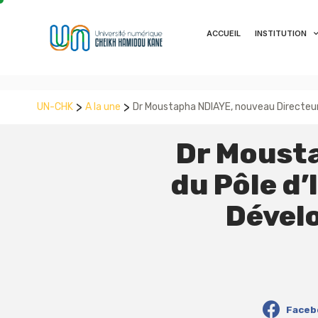
ACCUEIL
INSTITUTION
>
>
UN-CHK
A la une
Dr Moustapha NDIAYE, nouveau Directeur 
Dr Moust
du Pôle d’
Dével
Faceb