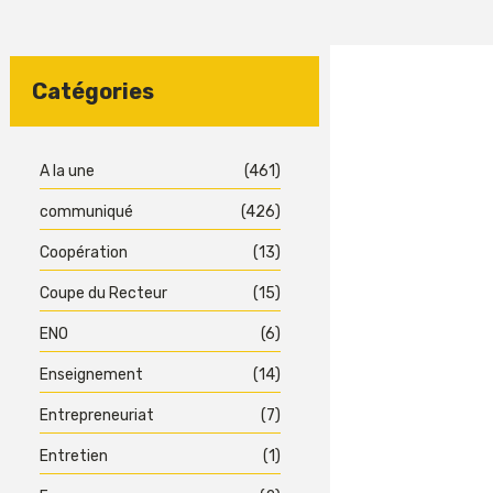
Catégories
A la une
(461)
communiqué
(426)
Coopération
(13)
Coupe du Recteur
(15)
ENO
(6)
Enseignement
(14)
Entrepreneuriat
(7)
Entretien
(1)