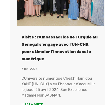
Visite : l’Ambassadrice de Turquie au
Sénégal s’engage avec l’UN-CHK
pour stimuler l’innovation dans le
numérique
6 mai 2024
L’Université numérique Cheikh Hamidou
KANE (UN-CHK) a eu l’honneur d’accueillir,
le jeudi 25 avril 2024, Son Excellence
Madame Nur SAGMAN,
LIRE LA SUITE