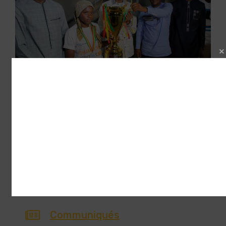
Tournoi handball féminin Coupe du
Recteur : l’équipe de l’ENO de Mbour sacrée
championne
Lire la suite
28 juillet 2025
Communiqués