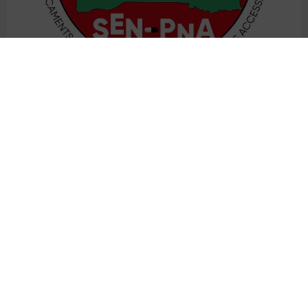
A PROPOS DE L'UN-CHK
NOS FORMATIONS
Présentation
Formation initiale
Gouvernance
Formation continue
Organigramme
Directions et Pôles